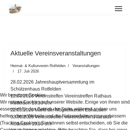
Aktuelle Vereinsveranstaltungen
Heimat- & Kulturverein Rotfelden
Veranstaltungen
17. Juli 2026
28.02.2026 Jahreshauptversammlung im
Schützenhaus Rotfelden
Wir benutzen Cookies
12.03.2026 Vereinstreffen Vereinstreffen Rathaus
Wir nutzen Cookies auf unserer Website. Einige von ihnen sind
Rotfelden 19:30 Uhr
essenziell für den Betrieb der Seite, während andere uns
22.03.2026 Markt der Möglichkeiten Ebhausen
helfen, diese Website und die Nutzererfahrung zu verbessern
03.06.2026 Vereinstreffen Vereinstreffen Rathaus
(Tracking Cookies). Sie können selbst entscheiden, ob Sie die
Rotfelden 19:30 Uhr
Cookies zulassen möchten. Bitte beachten Sie, dass bei einer